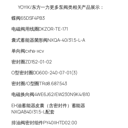
YOYIK/东方一力更多泵阀类相关产品展示：
蝶阀65DSF4PB3
电磁阀用线圈DKZOR-TE-171
囊式蓄能器菌形阀NXQA-40/31.5-L-A
单向阀cxha-xcv
密封圈ZD152-01-02
O型密封圈DG600-240-07-01(3)
密封圈/O型圈TRd8.687.543
电磁换向阀4WE6J62/EW230N9K4/B10
EH油蓄能器皮囊（含密封件）蓄能器
NXQAB40/31.5-L配套
排油阀密封组件PY40||HTD02.00