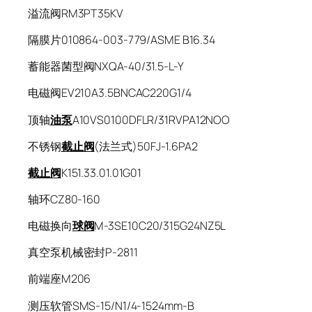
溢流阀RM3PT35KV
隔膜片010864-003-779/ASME B16.34
蓄能器菌型阀NXQA-40/31.5-L-Y
电磁阀EV210A3.5BNCAC220G1/4
顶轴
油泵
A10VS0100DFLR/31RVPA12NOO
不锈钢
截止阀
(法兰式)50FJ-1.6PA2
截止阀
K151.33.01.01G01
轴环CZ80-160
电磁换向
球阀
M-3SE10C20/315G24NZ5L
真空泵机械密封P-2811
前端座M206
测压软管SMS-15/N1/4-1524mm-B