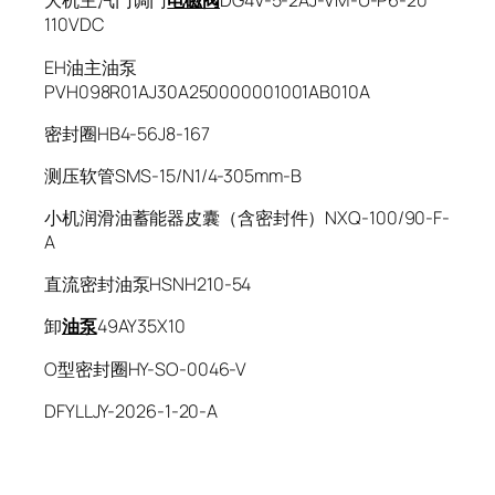
大机主汽门调门
电磁阀
DG4V-5-2AJ-VM-U-P6-20
110VDC
EH油主油泵
PVH098R01AJ30A250000001001AB010A
密封圈HB4-56J8-167
测压软管SMS-15/N1/4-305mm-B
小机润滑油蓄能器皮囊（含密封件）NXQ-100/90-F-
A
直流密封油泵HSNH210-54
卸
油泵
49AY35X10
O型密封圈HY-SO-0046-V
DFYLLJY-2026-1-20-A