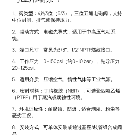
1、阀类型：4路3位（5/3），三位五通电磁阀，支持
中位封闭、排气或保持压力。
2、驱动方式：电磁先导式，适用于中高压气动系
统。
3、端口尺寸：常见为3/8″、1/2″NPTF螺纹接口。
4、工作压力：0–150psi（约0–10 bar），先导压力
20–125psi。
5、适用介质：压缩空气、惰性气体等工业气源。
6、密封材料：丁腈橡胶（NBR），可选聚四氟乙烯
（PTFE）用于蒸汽或腐蚀性环境。
7、环境适应性：耐腐蚀、防爆，适合潮湿、粉尘等
恶劣工况。
8、安装方式：可单体安装或通过基座/歧管组合成阀
岛。