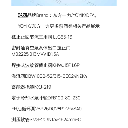
球阀
品牌Brand：东方一力/YOYIK/DFA。
YOYIK/东方一力更多泵阀类相关产品展示：
截止止回节流三用阀 LJC65-16
密封油真空泵泵体出口逆止门
M02225.013MVV1D1.5A
焊接式波纹管截止阀KHWJ15F 1.6P
溢流阀DBW10B2-52/315-6EG24N9K4
蓄能器抱箍NXJ-219
定子冷却水泵叶轮DFB100-80-230
EH油循环泵2BP26DG28P1-V-VS40
测压软管SMS-20/N1/4-1524mm-C