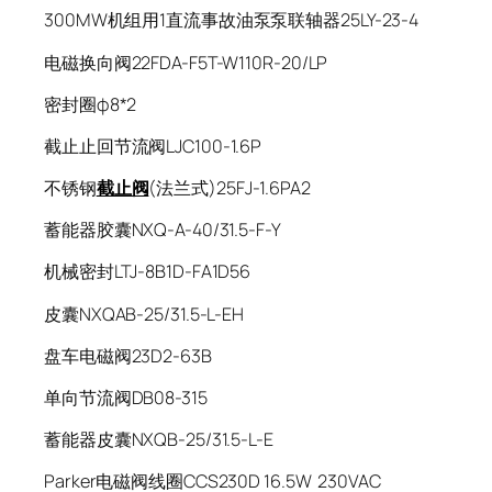
300MW机组用1直流事故油泵泵联轴器25LY-23-4
电磁换向阀22FDA-F5T-W110R-20/LP
密封圈φ8*2
截止止回节流阀LJC100-1.6P
不锈钢
截止阀
(法兰式)25FJ-1.6PA2
蓄能器胶囊NXQ-A-40/31.5-F-Y
机械密封LTJ-8B1D-FA1D56
皮囊NXQAB-25/31.5-L-EH
盘车电磁阀23D2-63B
单向节流阀DB08-315
蓄能器皮囊NXQB-25/31.5-L-E
Parker电磁阀线圈CCS230D 16.5W 230VAC