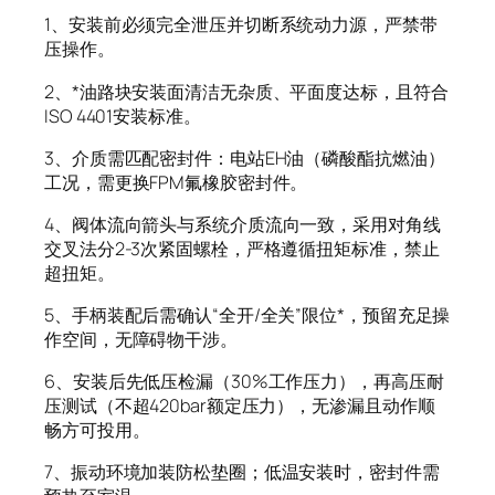
1、安装前必须完全泄压并切断系统动力源，严禁带
压操作。
2、*油路块安装面清洁无杂质、平面度达标，且符合
ISO 4401安装标准。
3、介质需匹配密封件：电站EH油（磷酸酯抗燃油）
工况，需更换FPM氟橡胶密封件。
4、阀体流向箭头与系统介质流向一致，采用对角线
交叉法分2-3次紧固螺栓，严格遵循扭矩标准，禁止
超扭矩。
5、手柄装配后需确认“全开/全关”限位*，预留充足操
作空间，无障碍物干涉。
6、安装后先低压检漏（30%工作压力），再高压耐
压测试（不超420bar额定压力），无渗漏且动作顺
畅方可投用。
7、振动环境加装防松垫圈；低温安装时，密封件需