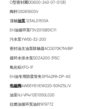
O型密封圈DG600-240-07-01(8)
阀杆GS061600V
顶轴
油泵
123AL01510A
EH油循环泵F3V201S8S1C11
污水泵YW50-32-200
密封油主油泵联轴器ACG070K7NVBP
循环水排水泵SDZA200-315C
氧化铝XFG-1F
EH油专用防震管夹SP542PA-DP-AS
电磁阀
4WE6Y61/EW220-50NZ5L/V
油泵NJ-VP4/12E1050L020
抗燃油循环泵油封919772