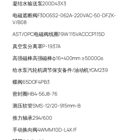
凝结水输送泵200D43X3
电磁遮断阀F3DG5S2-062A-220VAC-50-DFZK-
V/B08
AST/OPC电磁阀线圈19W 115VACCCP115D
真空泵分离罩P-1937A
高强磁棒高强磁棒φ16×400mm ≥5000Gs
给水泵汽轮机调节保安备件/油动机YGM239
蝶阀65DOF4PB3
密封圈HB4-56J8-76
测压软管SMS-12/20-915mm-B
推力轴承294/600
手动换向阀4WMM10D-L4X/F