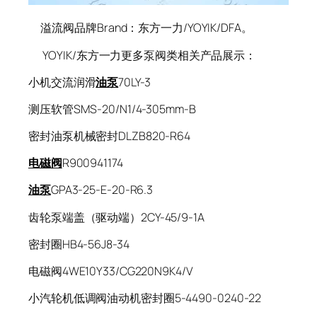
溢流阀品牌Brand：东方一力/YOYIK/DFA。
YOYIK/东方一力更多泵阀类相关产品展示：
小机交流润滑
油泵
70LY-3
测压软管SMS-20/N1/4-305mm-B
密封油泵机械密封DLZB820-R64
电磁阀
R900941174
油泵
GPA3-25-E-20-R6.3
齿轮泵端盖（驱动端）2CY-45/9-1A
密封圈HB4-56J8-34
电磁阀4WE10Y33/CG220N9K4/V
小汽轮机低调阀油动机密封圈5-4490-0240-22