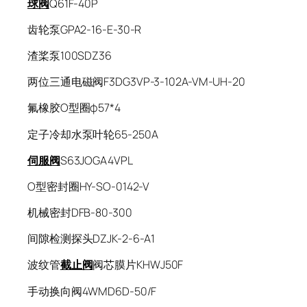
球阀
Q61F-40P
齿轮泵GPA2-16-E-30-R
渣桨泵100SDZ36
两位三通电磁阀F3DG3VP-3-102A-VM-UH-20
氟橡胶O型圈φ57*4
定子冷却水泵叶轮65-250A
伺服阀
S63JOGA4VPL
O型密封圈HY-SO-0142-V
机械密封DFB-80-300
间隙检测探头DZJK-2-6-A1
波纹管
截止阀
阀芯膜片KHWJ50F
手动换向阀4WMD6D-50/F