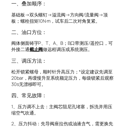
一、叠加顺序：
基础板→双头螺钉→溢流阀→方向阀/流量阀→顶
板；螺栓扭矩10N·m，试车后二次对角复紧。
二、油口方位：
阀体侧面铸字P、T、A、B；B口带测压/遥控口，可
外接二通
截止阀
做远程调压或系统测压。
三、调压方法：
松开锁紧螺母，顺时针升高压力；*设定建议先调至
20bar，再缓慢升至系统额定压力，每级锁紧后观察
30s无漂移即可。
四、常见故障：
1、压力调不上去：主阀芯阻尼孔堵塞，拆洗并用压
缩空气吹通。
2、压力抖动：先导阀座拉伤或油液含气，需更换先