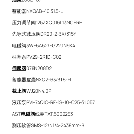
蓄能器NXQAB-40 31.5-L
压力调节阀125ZXQ016L13NOERH
先导式减压阀DR20-2-3X/315Y
电磁阀3WE6A62/EG220N9K4
柱塞泵PV29-2R1D-C02
伺服阀
078N208D2
蓄能器皮囊NXQ2-63/31.5-H
截止阀
WJ20N4.0P
液压泵PVH74QIC-RF-1S-10-C25-31 057
AST
电磁阀
线圈TAT.5002253
测压软管SMS-12/N1/4-2438mm-B