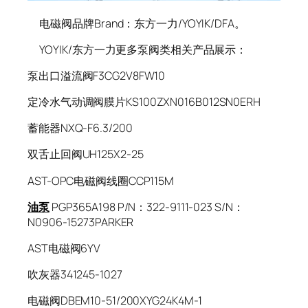
电磁阀品牌Brand：东方一力/YOYIK/DFA。
YOYIK/东方一力更多泵阀类相关产品展示：
泵出口溢流阀F3CG2V8FW10
定冷水气动调阀膜片KS100ZXN016B012SN0ERH
蓄能器NXQ-F6.3/200
双舌止回阀UH125X2-25
AST-OPC电磁阀线圈CCP115M
油泵
PGP365A198 P/N：322-9111-023 S/N：
N0906-15273PARKER
AST电磁阀6YV
吹灰器341245-1027
电磁阀DBEM10-51/200XYG24K4M-1