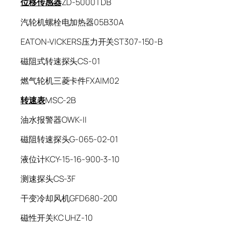
位移传感器
ZD-5000TDB
汽轮机螺栓电加热器05B30A
EATON-VICKERS压力开关ST307-150-B
磁阻式转速探头CS-01
燃气轮机三菱卡件FXAIM02
转速表
MSC-2B
油水报警器OWK-II
磁阻转速探头G-065-02-01
液位计KCY-15-16-900-3-10
测速探头CS-3F
干变冷却风机GFD680-200
磁性开关KC UHZ-10