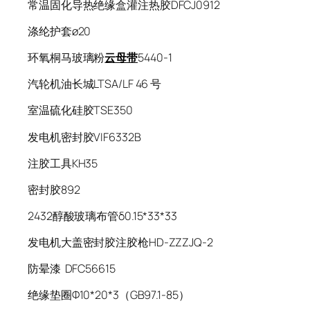
常温固化导热绝缘盒灌注热胶DFCJ0912
涤纶护套ø20
环氧桐马玻璃粉
云母带
5440-1
汽轮机油长城LTSA/LF 46 号
室温硫化硅胶TSE350
发电机密封胶VIF6332B
注胶工具KH35
密封胶892
2432醇酸玻璃布管δ0.15*33*33
发电机大盖密封胶注胶枪HD-ZZZJQ-2
防晕漆 DFC56615
绝缘垫圈Φ10*20*3（GB97.1-85）