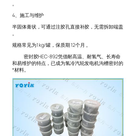
。
4、施工与维护
半固体膏状，可通过注胶孔直接补胶，无需拆卸端盖
。
规格常见为1 kg/罐，保质期 12个月 。
密封胶HEC-892凭借耐高温、耐氢气、长寿命
和易维护的特点，已成为氢冷汽轮发电机沟槽密封的
*材料。