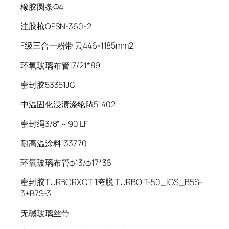
橡胶圆条Φ4
注胶枪QFSN-360-2
F级三合一粉带 云446-1185mm2
环氧玻璃布管17/21*89
密封胶53351JG
中温固化浸渍涤纶毡51402
密封绳3/8” ~ 90 LF
耐高温涂料133770
环氧玻璃布管φ13/φ17*36
密封胶TURBORXQT 1夸脱 TURBO T-50_IGS_B5S-
3+B7S-3
无碱玻璃丝带