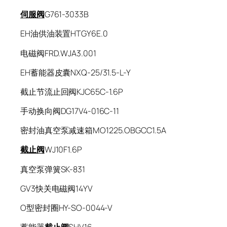
伺服阀
G761-3033B
EH油供油装置HTGY6E.0
电磁阀FRD.WJA3.001
EH蓄能器皮囊NXQ-25/31.5-L-Y
截止节流止回阀KJC65C-1.6P
手动换向阀DG17V4-016C-11
密封油真空泵减速箱MO1225.OBGCC1.5A
截止阀
WJ10F1.6P
真空泵弹簧SK-831
GV3快关电磁阀14YV
O型密封圈HY-SO-0044-V
蓄能器
截止阀
SHV16