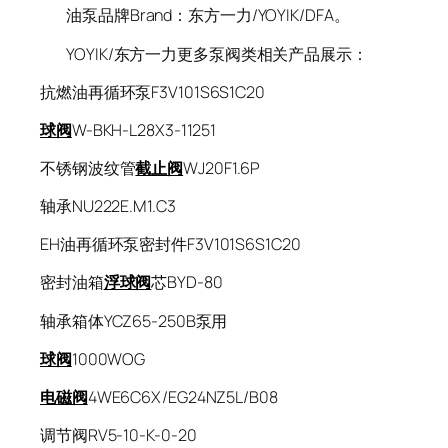
油泵品牌Brand：东方一力/YOYIK/DFA。
YOYIK/东方一力更多泵阀类相关产品展示：
抗燃油再循环泵F3V101S6S1C20
球阀
W-BKH-L28X3-11251
不锈钢波纹管
截止阀
WJ20F1.6P
轴承NU222E.M1.C3
EH油再循环泵密封件F3V101S6S1C20
密封油箱
浮球阀
芯BYD-80
轴承箱体YCZ65-250B泵用
球阀
1000WOG
电磁阀
4WE6C6X/EG24NZ5L/B08
调节阀RV5-10-K-0-20