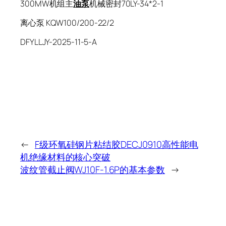
300MW机组主
油泵
机械密封70LY-34*2-1
离心泵 KQW100/200-22/2
DFYLLJY-2025-11-5-A
←
F级环氧硅钢片粘结胶DECJ0910高性能电
机绝缘材料的核心突破
波纹管截止阀WJ10F-1.6P的基本参数
→