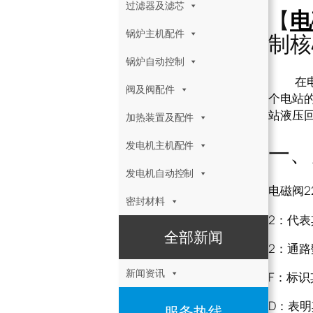
过滤器及滤芯
【
电
锅炉主机配件
制核
锅炉自动控制
在电站
阀及阀配件
个电站的
站液压
加热装置及配件
一、
发电机主机配件
发电机自动控制
电磁阀22
密封材料
2：代
全部新闻
2：通路
新闻资讯
F：标
D：表
服务热线