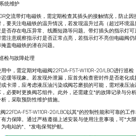
气系统维护
110R交流带灯电磁铁，需定期检查其插头的接触情况，防止
时，要关注电磁铁的温升情况，若发现温升过高（超过环境温
查是否存在电压异常、线圈短路等问题。带灯插头的指示灯可
时需注意观察指示灯是否正常点亮，若指示灯不亮但电磁阀仍
障掩盖电磁铁的潜在问题。
常巡检与故障处理
用中，需定期对电磁阀22FDA-F5T-W110R-20/LBO进
作迟缓等现象。若发现外泄漏，应首先检查密封件是否老化或
缓或卡滞，应考虑液压油污染或阀芯磨损的可能，需对液压油
芯，必要时更换阀芯组件。此外，还需建立*的故障记录与分
分析，采取预防性维护措施。
2FDA-F5T-W110R-20/LBO以其*的控制性能和可靠
了有力保障。通过严格遵循上述安装与使用注意事项，可*大
为电站的*、*发电保驾护航。