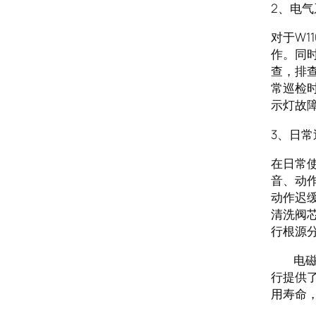
2、电
对于W
作。同
查，排
常巡检
示灯故
3、日
在日常使
音、动
动作迟
清洗阀
行根源
电磁阀2
行提供
用寿命，