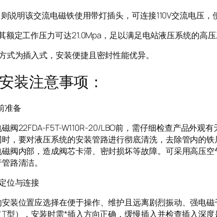
R：则说明该交流电磁铁使用带灯插头，可连接110V交流电压
其额定工作压力可达21.0Mpa，足以满足电站液压系统的高
接方式为插入式，安装便捷且密封性能优异。
安装注意事项：
前准备
磁阀22FDA-F5T-W110R-20/LBO前，需仔细检查产品
同时，要对液压系统的安装管路进行彻底清洗，去除管内的铁
电磁阀内部，造成阀芯卡滞、密封损坏等故障。可采用高压空
行管路清洁。
装定位与连接
的安装位置应选择在便于操作、维护且远离剧烈振动、强电磁
（T型），安装时需*插入方向正确，缓慢插入并检查插入深