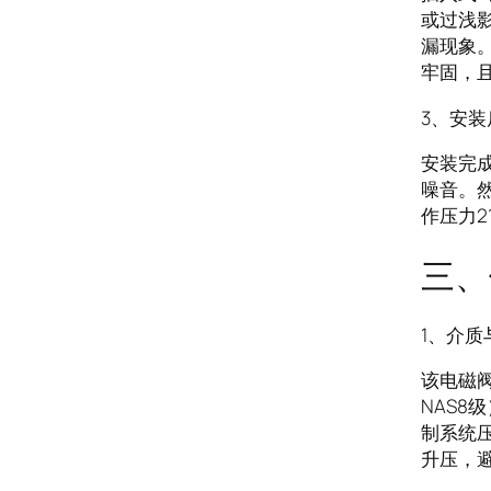
或过浅
漏现象。
牢固，
3、安装
安装完
噪音。
作压力2
三、
1、介质
该电磁
NAS
制系统压
升压，