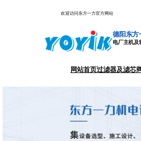
跳
欢迎访问东方一力官方网站
至
内
容
德阳东方
电厂主机及
网站首页
过滤器及滤芯