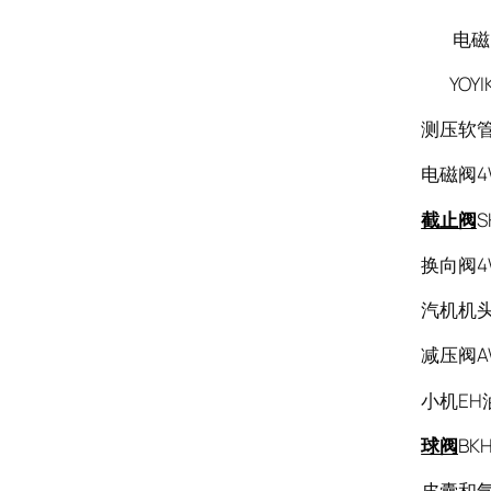
电磁阀品
YOYI
测压软管S
电磁阀4W
截止阀
S
换向阀4W
汽机机头电
减压阀AW3
小机EH
球阀
BKH
皮囊和气阀