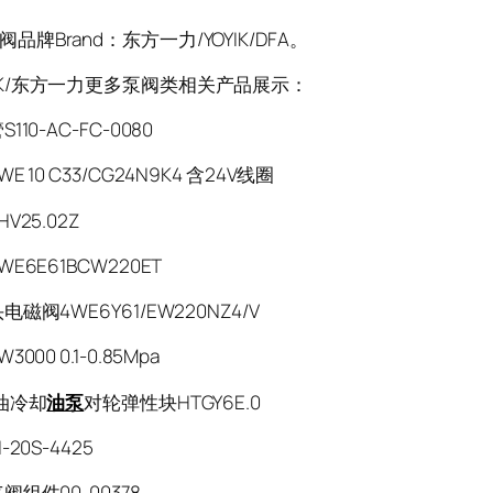
牌Brand：东方一力/YOYIK/DFA。
K/东方一力更多泵阀类相关产品展示：
110-AC-FC-0080
E 10 C33/CG24N9K4 含24V线圈
HV25.02Z
E6E61BCW220ET
磁阀4WE6Y61/EW220NZ4/V
000 0.1-0.85Mpa
油冷却
油泵
对轮弹性块HTGY6E.0
-20S-4425
组件00-00378