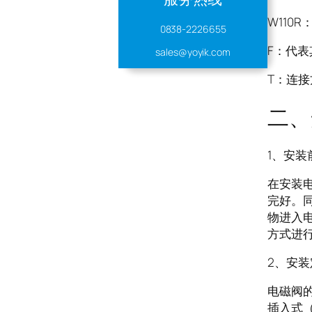
W110
0838-2226655
F：代表
sales@yoyik.com
T：连
二、
1、安装
在安装电
完好。
物进入
方式进
2、安
电磁阀
插入式