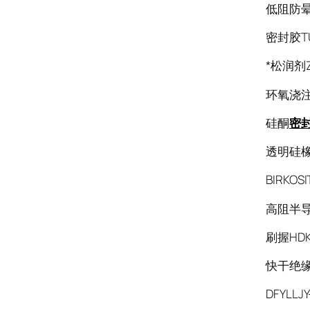
低阻防
密封胶TU
*松润剂Z
环氧浇注
硅酮
密
透明硅橡胶
BIRKOS
高阻半导
刷握HDK-
快干绝缘
DFYLLJY