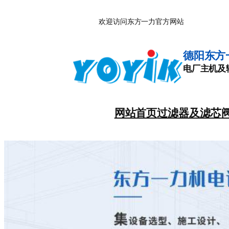
跳
欢迎访问东方一力官方网站
至
内
容
德阳东方
电厂主机及
网站首页
过滤器及滤芯