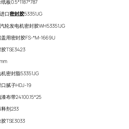
板0.5*1187*787
al进口
密封胶
53351JG
eal汽轮发电机密封胶WH53351JG
盖用密封胶FS-*M-1669U
TSE3423
mm
机密封脂53351JG
口腻子HDJ-19
布带24100.15*25
释剂233
TSE3033