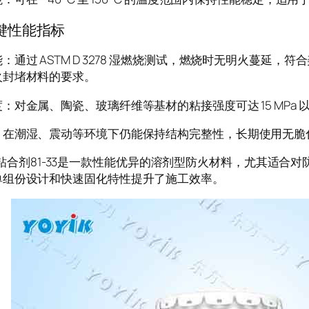
键性能指标
通过 ASTM D 3278 湿燃烧测试，燃烧时无明火蔓延，符合美国 UL 
火封堵材料的要求。
：对金属、陶瓷、玻璃纤维等基材的粘接强度可达 15 MPa
：在潮湿、震动等环境下仍能保持结构完整性，长期使用无脆
合剂81-33是一款性能优异的溶剂型防火材料，尤其适合对
单组份设计和快速固化特性提升了施工效率。