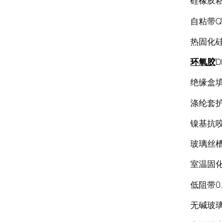
硅橡胶粘
自粘带QY
热固化硅橡
环氧胶
D
绝缘盒填
涤纶套护
镍基抗咬合
玻璃丝
室温固化涂
低阻带0.
无碱玻璃纤