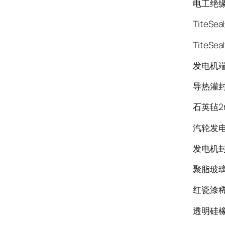
电工绝缘纸
TiteSe
TiteS
发电机端
导热灌封胶
石英毡2
汽轮发电
发电机封
聚脂玻璃漆
红瓷漆稀
透明硅橡胶