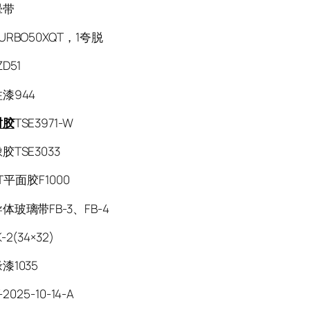
晕带
RBO50XQT，1夸脱
D51
漆944
封胶
TSE3971-W
TSE3033
IT平面胶F1000
体玻璃带FB-3、FB-4
2(34×32)
漆1035
-2025-10-14-A