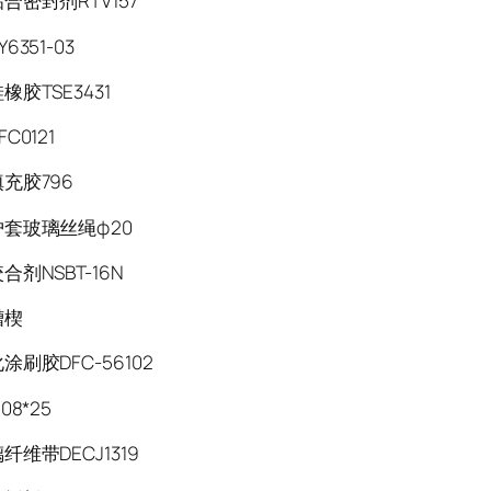
合密封剂RTV157
6351-03
胶TSE3431
FC0121
充胶796
套玻璃丝绳φ20
剂NSBT-16N
槽楔
刷胶DFC-56102
08*25
维带DECJ1319