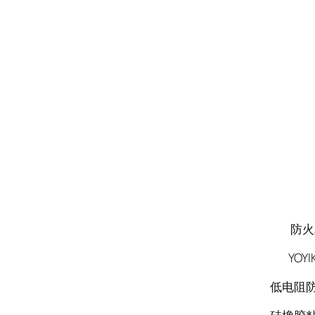
防火粘合
YOYI
低电阻防