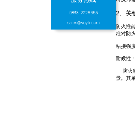
2、关
0838-2226655
sales@yoyik.com
防火性能：
准对防
粘接强度
耐候性
防火粘
景。其