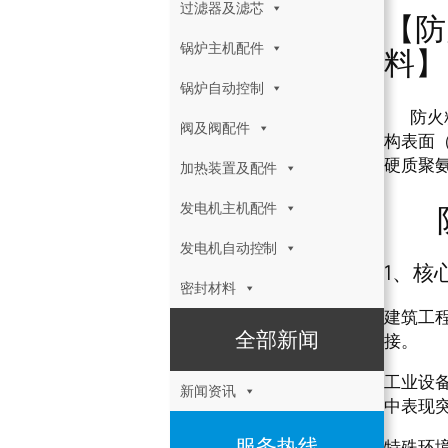
过滤器及滤芯
【防
锅炉主机配件
料】
锅炉自动控制
防火粘
阀及阀配件
构表面
硬质聚
加热装置及配件
防火
发电机主机配件
发电机自动控制
1、核
密封材料
建筑工
全部新闻
接。
工业设
新闻资讯
中表现
服务热线
特殊环境