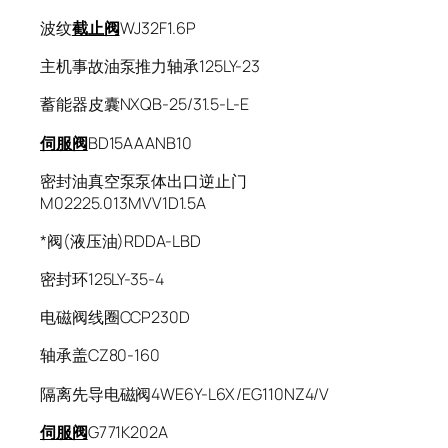
波纹
截止阀
WJ32F1.6P
主机事故油泵推力轴承125LY-23
蓄能器皮囊NXQB-25/31.5-L-E
伺服阀
BD15AAANB10
密封油真空泵泵体出口逆止门
M02225.013MVV1D1.5A
*阀(液压油)RDDA-LBD
密封环125LY-35-4
电磁阀线圈CCP230D
轴承盖CZ80-160
隔离先导电磁阀4WE6Y-L6X/EG110NZ4/V
伺服阀
G771K202A