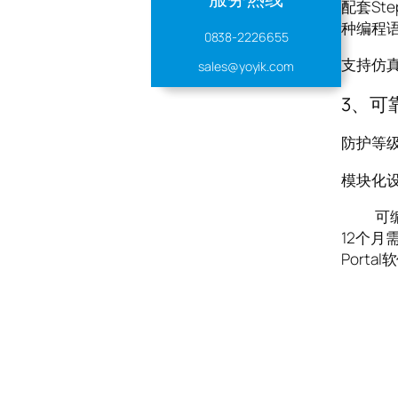
配套Ste
种编程
0838-2226655
支持仿
sales@yoyik.com
3、可
防护等级
模块化设
可编程控
12个月
Port