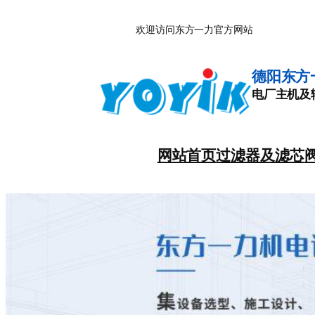
跳
欢迎访问东方一力官方网站
至
内
容
德阳东方
电厂主机及
网站首页
过滤器及滤芯