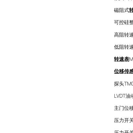
磁阻式
可控硅整流
高阻转速探
低阻转速传
转速表
M
位移传
探头TM01
LVDT油
主门位移传
压力开关B
压力开关B