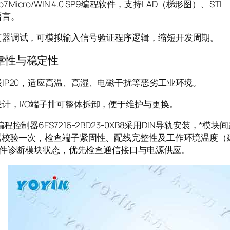
p7 Micro/WIN 4.0 SP9编程软件，支持LAD（梯形图）
语言。
真器调试，可模拟输入信号验证程序逻辑，缩短开发周期。
靠性与稳定性
IP20，适应高温、高湿、电磁干扰等恶劣工业环境。
计，I/O端子排可整体拆卸，便于维护与更换。
制器6ES7216-2BD23-0XB8采用DIN导轨安装，*模
需校验一次，检查端子紧固性、配线完整性及工作环境温度（建议
al软件诊断模块状态，优先检查通信接口与电源供应。