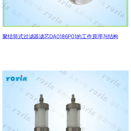
聚结筒式过滤器滤芯DA0186P01的工作原理与结构