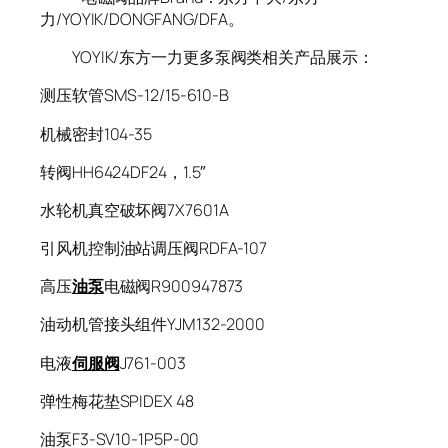
力/YOYIK/DONGFANG/DFA。
YOYIK/东方一力更多泵阀类相关产品展示：
测压软管SMS-12/15-610-B
机械密封104-35
转阀HH6424DF24，1.5″
水轮机真空破坏阀7X7601A
引风机控制油站调压阀RDFA-107
高压
油泵
电磁阀R900947873
油动机管接头组件YJM132-2000
电液
伺服阀
J761-003
弹性梅花垫SPIDEX 48
油泵F3-SV10-1P5P-00