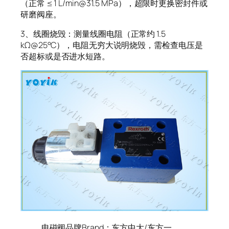
（正常 ≤ 1 L/min@31.5 MPa），超限时更换密封件或
研磨阀座。
3、线圈烧毁：测量线圈电阻（正常约 1.5
kΩ@25°C），电阻无穷大说明烧毁，需检查电压是
否超标或是否进水短路。
电磁阀品牌Brand：东方中大/东方一