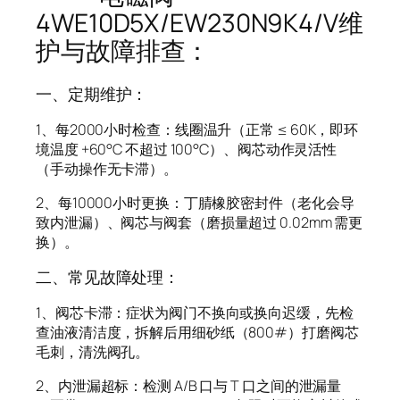
4WE10D5X/EW230N9K4/V维
护与故障排查：
一、定期维护：
1、每2000小时检查：线圈温升（正常 ≤ 60K，即环
境温度 +60°C 不超过 100°C）、阀芯动作灵活性
（手动操作无卡滞）。
2、每10000小时更换：丁腈橡胶密封件（老化会导
致内泄漏）、阀芯与阀套（磨损量超过 0.02mm 需更
换）。
二、常见故障处理：
1、阀芯卡滞：症状为阀门不换向或换向迟缓，先检
查油液清洁度，拆解后用细砂纸（800#）打磨阀芯
毛刺，清洗阀孔。
2、内泄漏超标：检测 A/B 口与 T 口之间的泄漏量