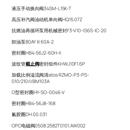
液压手动换向阀34SM-L15K-T
高压补汽阀油动机单向阀HQ15.07Z
抗燃油再循环泵用机械密封F3-V10-IS6S-IC-20
卸油泵80AYⅡ60A-2
密封圈HB4-56J2-60H-II
波纹管
截止阀
密封组件KHWJ10F1.6P
加载比例溢流阀清atos RZMO-P3-PS-
010/210/I/BM103A
O型密封圈HY-SO-0046-V
密封圈HB4-56J8-168
氟胶圈DH.00.031
OPC电磁阀0508.2582T0101.AW002