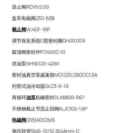
逆止阀RCV9.5.00
盘车电磁阀23D-63B
截止阀
WJ40F-16P
调节保安系统O型密封圈DH00.009
圆顶阀密封件P17460C-01
供油泵NHNS120-42W1
密封油真空泵减速箱MO1225.OBGCC1.5A
列管式油冷却器GLC3-6-1.6
再循环
油泵
机械密封DLXB820-R67
不锈钢截止节流止回阀KLJC100-1.6P
电磁阀
G551A002MS
测压软管SMS-10/12-3048mm-C