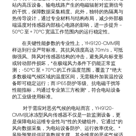
站内高压设备、输电线路产生的电磁辐射对监测信号
的干扰，保障数据采集精度。此外，独特的热隔离与
热传导设计，通过专业材料与结构布局，减少外部极
端温度对传感器内部核心电路的影响，进一步提升 –
50°C 至 + 70°C 宽温工作范围内的运行稳定性。
在关键性能参数的专业性上，YH9120-CMM同
样达到行业严苛标准。其抗风强度高达 70m/s，可抵
御强风、阵风对传感器结构的冲击，避免风向标变形
或转动部件损坏，*在极端风力条件下仍能正常监
测；-50°C 至 + 70°C 的工作温度范围，覆盖了*绝大
多数极端气候区域的温度区间，无需额外加装温控设
备即可稳定运行；而 IP65 防护等级、抗电磁干扰等
性能指标，均通过专业第三方检测*，符合电站设备
的工业级使用标准。
对于需应对恶劣气候的电站而言，YH9120-
CMM抗冰冻型风向传感器不仅是一款监测设备，更
是保障电站运维专业性与*性的关键组件。它通过*的
风向数据采集，为电站设备防护、运行效率优化、*
风险预警提供可靠数据支撑，其全维度的恶劣气候适