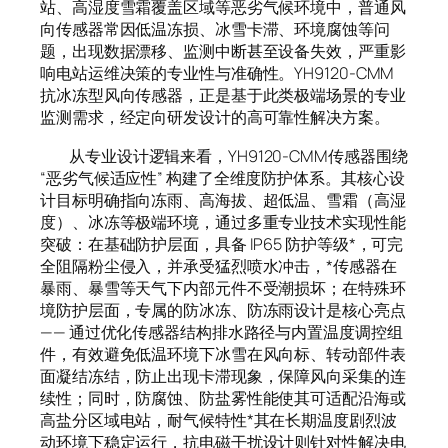
站、高湿度雪霜覆盖区域等恶劣气候环境中，普通风
向传感器常因低温冻损、冰雪卡滞、环境腐蚀等问
题，出现数据漂移、监测中断甚至设备失效，严重影
响电站运维决策的专业性与准确性。YH9120-CMM
抗冰冻型风向传感器，正是基于此类极端场景的专业
监测需求，经定向研发设计的高可靠性解决方案。
从专业设计逻辑来看，YH9120-CMM传感器围绕
“恶劣气候适应性” 构建了全维度防护体系。其核心设
计目标明确指向冻雨、高海拔、超低温、雪霜（高湿
度）、冰冻等极端环境，通过多重专业技术实现性能
突破：在基础防护层面，具备 IP65 防护等级*，可完
全阻隔粉尘侵入，并承受猛烈喷水冲击，*传感器在
暴雨、暴雪等天气下内部元件不受潮损坏；在特殊环
境防护层面，专属的防冰冻、防冻雨设计是核心亮点
—— 通过优化传感器结构排水路径与内置温度调控组
件，有效避免低温环境下冰雪在风向标、转动部件表
面凝结冻结，防止出现卡滞现象，保障风向采集的连
续性；同时，防腐蚀、防盐雾性能使其可适配沿海或
高盐分区域电站，耐气候特性*其在长期温度剧烈波
动环境下稳定运行，抗电磁干扰设计则针对性解决电