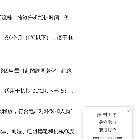
施工流程，缩短停机维护时间。例
）或6个月（0℃以下），便于电
少因电晕引起的线圈老化、绝缘
5℃，适用于长期130℃以下环境），
×
害物质释放，符合电厂对环保和人员*
微信扫一扫
关注我们
获取报价
高温、耐湿、电阻稳定和机械强度