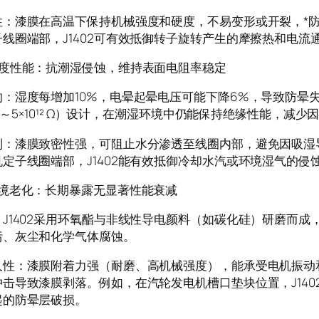
性：漆膜在高温下保持机械强度和硬度，不易变形或开裂，*
线圈端部，J1402可有效抵御转子旋转产生的摩擦热和电流
湿度性能：抗潮湿侵蚀，维持表面电阻率稳定
：湿度每增加10%，电晕起晕电压可能下降6%，导致防晕失效
0¹⁰～5×10¹² Ω）设计，在潮湿环境中仍能保持绝缘性能，
制：漆膜致密性强，可阻止水分渗透至线圈内部，避免因吸湿
定子线圈端部，J1402能有效抵御冷却水汽或环境湿气的侵
环境老化：长期暴露无显著性能衰减
：J1402采用环氧酯与非线性导电颜料（如碳化硅）研磨而
污、灰尘和化学气体腐蚀。
久性：漆膜附着力强（耐磨、高机械强度），能承受电机振动
冲击导致漆膜剥落。例如，在汽轮发电机槽口垫块位置，J14
起的防晕层破损。