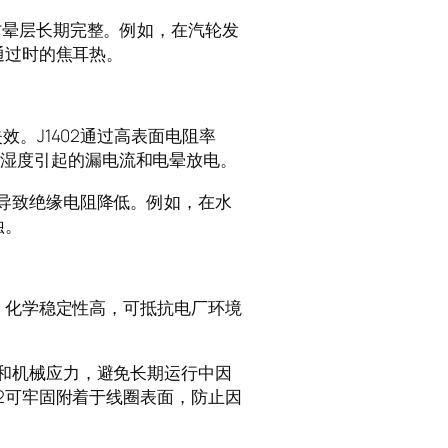
防晕层长期完整。例如，在汽轮发
通过时的焦耳热。
。J1402通过高表面电阻率
减少因湿度引起的漏电流和电晕放电。
导致绝缘电阻降低。例如，在水
蚀。
成，化学稳定性高，可抵抗电厂环境
和机械应力，避免长期运行中因
02可牢固附着于线圈表面，防止因