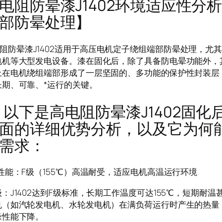
电阻防晕漆J1402环境适应性分
部防晕处理】
晕漆J1402适用于高压电机定子绕组端部防晕处理，尤其适
电机等大型发电设备。漆在固化后，除了具备防电晕功能外，
上在电机绕组端部形成了一层坚固的、多功能的保护性封装层
长期、可靠、*运行的关键。
是高电阻防晕漆J1402固化
面的详细优势分析，以及它为何
需求：
性能：F级（155℃）高温耐受，适应电机高温运行环境
：J1402达到F级标准，长期工作温度可达155℃，短期耐
机（如汽轮发电机、水轮发电机）在满负荷运行时产生的热量
缘性能下降。