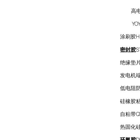
高电阻防晕
YOY
涂刷胶HD
密封胶
S
绝缘垫片4
发电机端
低电阻防
硅橡胶粘
自粘带QY
热固化硅橡
环氧胶
D