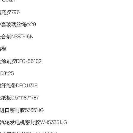
充胶796
套玻璃丝绳φ20
剂NSBT-16N
槽楔
刷胶DFC-56102
08*25
维带DECJ1319
板0.5*1187*787
al进口密封胶53351JG
eal汽轮发电机密封胶WH53351JG