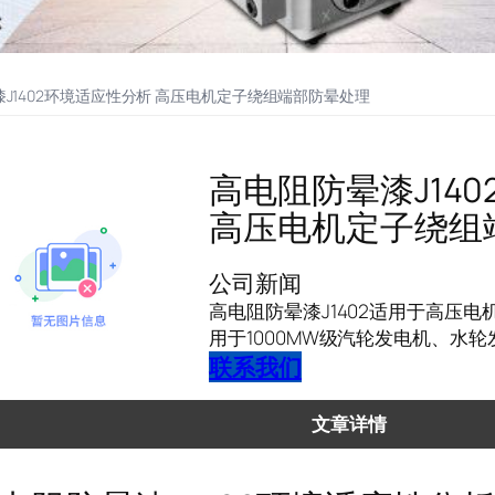
J1402环境适应性分析 高压电机定子绕组端部防晕处理
高电阻防晕漆J14
高压电机定子绕组
公司新闻
高电阻防晕漆J1402适用于高压
用于1000MW级汽轮发电机、水轮
联系我们
文章详情