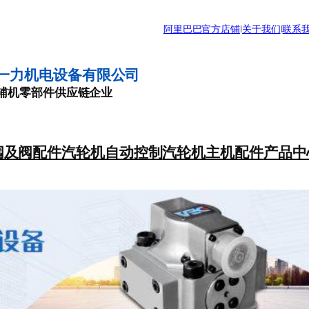
阿里巴巴官方店铺
|
关于我们
|
联系
一力机电设备有限公司
辅机零部件供应链企业
阀及阀配件
汽轮机自动控制
汽轮机主机配件
产品中