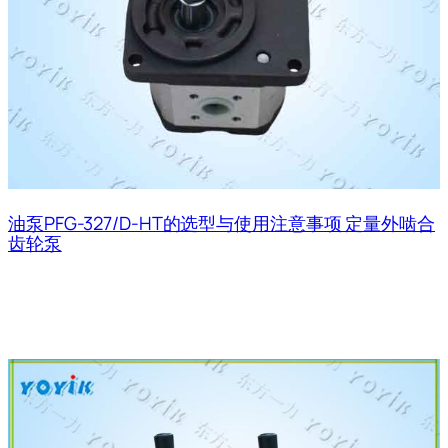
油泵PFG-327/D-HT的选型与使用注意事项 定量外啮合
齿轮泵