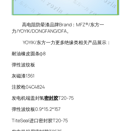
高电阻防晕漆品牌Brand：MFZ®/东方一
力/YOYIK/DONGFANG/DFA。
YOYIK/东方一力更多绝缘类相关产品展示：
耐油橡皮圆条φ8
弹性波纹板
灰磁漆1361
注胶枪04C4824
发电机端盖封氢
密封胶
T20-75
弹性波纹板0.9*15.2*157
TiteSeal进口密封胶T20-75