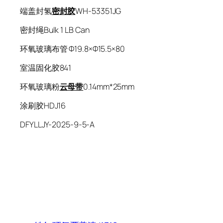
端盖封氢
密封胶
WH-53351JG
密封绳Bulk 1 LB Can
环氧玻璃布管 Φ19.8×Φ15.5×80
室温固化胶841
环氧玻璃粉
云母带
0.14mm*25mm
涂刷胶HDJ16
DFYLLJY-2025-9-5-A