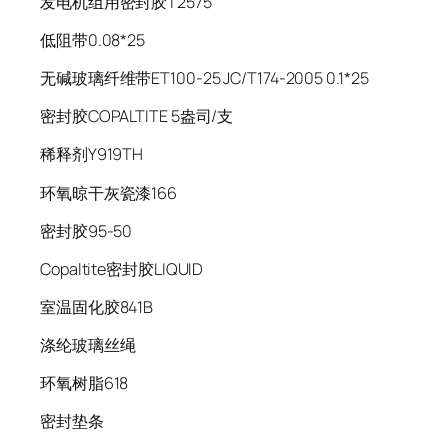
发电机组用密封胶T2575
低阻带0.08*25
无碱玻璃纤维带ET100-25 JC/T174-2005 0.1*25
密封胶COPALTITE 5盎司/支
稀释剂Y919TH
环氧晾干灰瓷漆166
密封胶95-50
Copaltite密封胶LIQUID
室温固化胶841B
涤纶玻璃丝绳
环氧树脂618
密封垫条