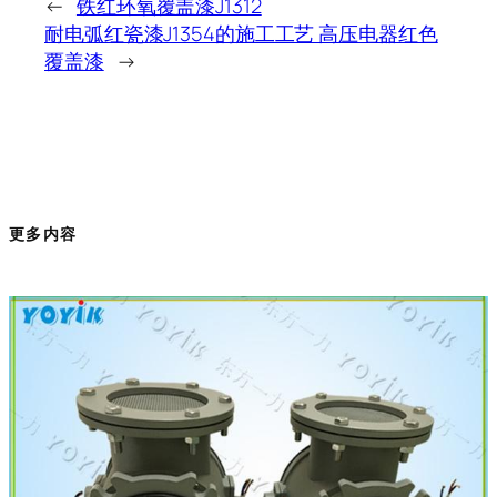
←
铁红环氧覆盖漆J1312
耐电弧红瓷漆J1354的施工工艺 高压电器红色
覆盖漆
→
更多内容