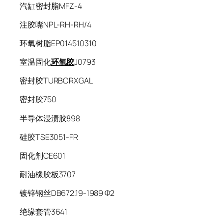
汽缸密封脂MFZ-4
注胶嘴NPL-RH-RH/4
环氧树脂EP014510310
室温固化
环氧胶
J0793
密封胶TURBORXGAL
密封胶750
半导体浸渍胶898
硅胶TSE3051-FR
固化剂CE601
耐油橡胶板3707
镀锌钢丝DB672.19-1989 Φ2
绝缘套管3641