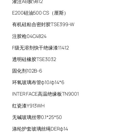
灌注AB胶9812
E200硅油500 CS（厘斯）
有机硅粘合密封胶TSE399-W
注胶枪04C4824
F级无溶剂快干绝缘漆11412
透明硅橡胶TSE3032
固化剂102B-6
环氧玻璃布管φ10/φ14*6
INTER FACE高温绝缘板TN9001
红瓷漆Y913WH
无碱玻璃丝带0.1*25*50
涤纶护套玻璃丝绳DERφ14