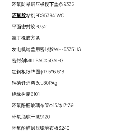
环氧防晕层压板楔下垫条9332
环氧胶
粘剂PDS53841WC
平面密封胶PG32
氯丁橡胶方条
发电机端盖用密封胶WH-53351JG
密封剂MILLPACX5GAL-G
红钢板纸垫圈φ17.5*6.5*3
铜磷钎焊料Bcu80PAg
绝缘树脂6101
环氧酚醛玻璃布管φ13/φ17*39
环氧脂晾干漆9120
环氧酚醛层压玻璃布板3240