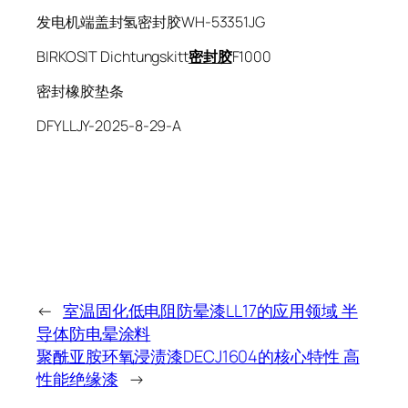
发电机端盖封氢密封胶WH-53351JG
BIRKOSIT Dichtungskitt
密封胶
F1000
密封橡胶垫条
DFYLLJY-2025-8-29-A
←
室温固化低电阻防晕漆LL17的应用领域 半
导体防电晕涂料
聚酰亚胺环氧浸渍漆DECJ1604的核心特性 高
性能绝缘漆
→