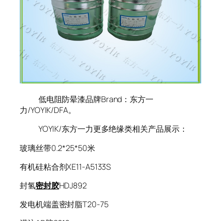
低电阻防晕漆品牌Brand：东方一
力/YOYIK/DFA。
YOYIK/东方一力更多绝缘类相关产品展示：
玻璃丝带0.2*25*50米
有机硅粘合剂XE11-A5133S
封氢
密封胶
HDJ892
发电机端盖密封脂T20-75