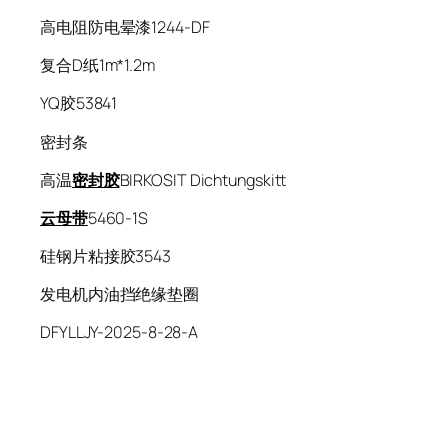
高电阻防电晕漆1244-DF
复合D纸1m*1.2m
YQ胶53841
密封条
高温
密封胶
BIRKOSIT Dichtungskitt
云母带
5460-1S
硅钢片粘接胶3543
发电机内油挡绝缘垫圈
DFYLLJY-2025-8-28-A