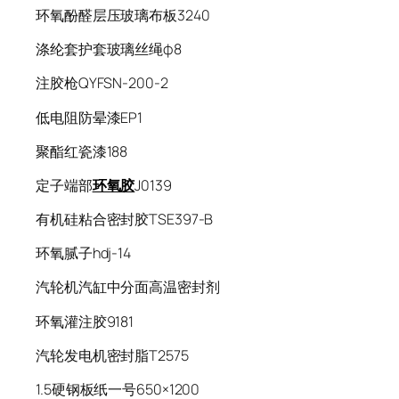
环氧酚醛层压玻璃布板3240
涤纶套护套玻璃丝绳φ8
注胶枪QYFSN-200-2
低电阻防晕漆EP1
聚酯红瓷漆188
定子端部
环氧胶
J0139
有机硅粘合密封胶TSE397-B
环氧腻子hdj-14
汽轮机汽缸中分面高温密封剂
环氧灌注胶9181
汽轮发电机密封脂T2575
1.5硬钢板纸一号650×1200