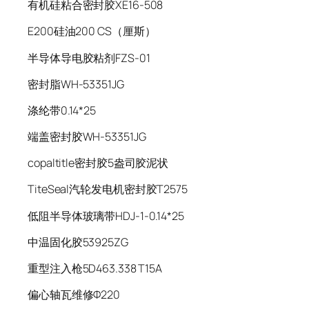
有机硅粘合密封胶XE16-508
E200硅油200 CS（厘斯）
半导体导电胶粘剂FZS-01
密封脂WH-53351JG
涤纶带0.14*25
端盖密封胶WH-53351JG
copaltitle密封胶5盎司胶泥状
TiteSeal汽轮发电机密封胶T2575
低阻半导体玻璃带HDJ-1-0.14*25
中温固化胶53925ZG
重型注入枪5D463.338 T15A
偏心轴瓦维修Ф220