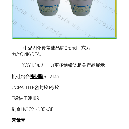
中温固化覆盖漆品牌Brand：东方一
力/YOYIK/DFA。
YOYIK/东方一力更多绝缘类相关产品展示：
机硅粘合
密封胶
RTV133
COPALTITE密封胶1夸胶
F级快干漆189
刷盒HV1C21-1.85KGF
云母带