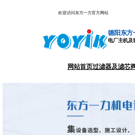
跳
欢迎访问东方一力官方网站
至
内
容
德阳东方
电厂主机及
网站首页
过滤器及滤芯