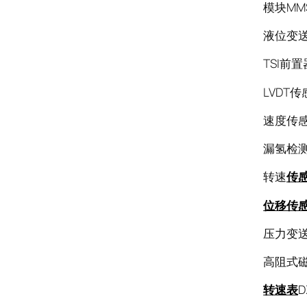
模块MMS
液位变送器K
TSI前置器
LVDT传感
速度传感
漏氢检测
转速
传感
位移传
压力变送器
高阻式磁阻
转速表
D