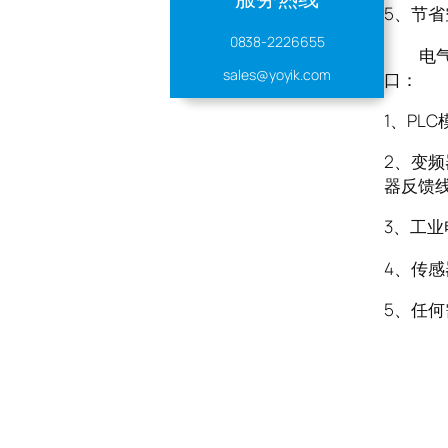
5、节省
0838-2226655
电气接头
sales@yoyik.com
口：
1、PL
2、变频
器反馈
3、工业
4、传
5、任