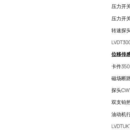
压力开关6
压力开关4N
转速探头C
LVDT30
位移传
卡件350
磁场断路器
探头CWY-
双支铂热
油动机行程
LVDTUKT