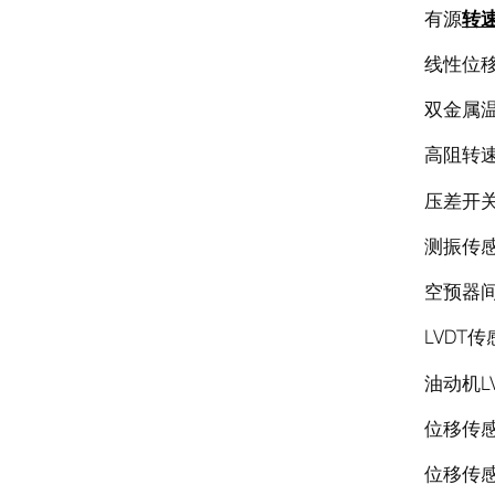
有源
转
线性位移传
双金属温
高阻转速探
压差开关R
测振传感器T
空预器间隙
LVDT传感
油动机LV
位移传感
位移传感器