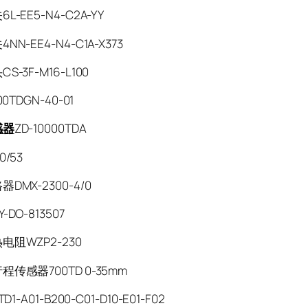
L-EE5-N4-C2A-YY
N-EE4-N4-C1A-X373
S-3F-M16-L100
00TDGN-40-01
感器
ZD-10000TDA
0/53
DMX-2300-4/0
DO-813507
电阻WZP2-230
传感器700TD 0-35mm
D1-A01-B200-C01-D10-E01-F02