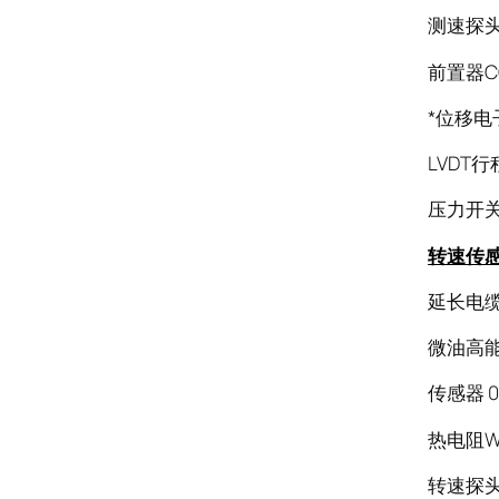
测速探头Z
前置器CON
*位移电子
LVDT行程
压力开关R
转速传
延长电缆T
微油高能点
传感器 0
热电阻WZ
转速探头CW