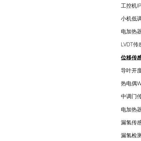
工控机IP
小机低调门
电加热器Z
LVDT传感
位移传
导叶开度DY
热电偶WR
中调门传感
电加热器Z
漏氢传感器
漏氢检测