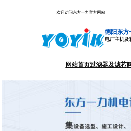
跳
欢迎访问东方一力官方网站
至
内
容
德阳东方
电厂主机及
网站首页
过滤器及滤芯