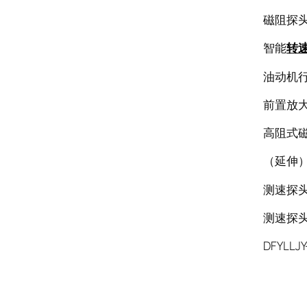
磁阻探头C
智能
转
油动机行程
前置放大器
高阻式磁阻
（延伸）线缆
测速探头CS
测速探头Z
DFYLLJY