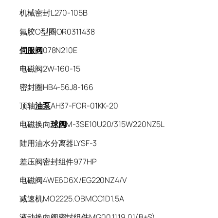
机械密封L270-105B
氟胶O型圈OR0311438
伺服阀
078N210E
电磁阀2W-160-15
密封圈HB4-56J8-166
顶轴
油泵
AH37-FOR-01KK-20
电磁换向
球阀
M-3SE10U20/315W220NZ5L
陆用油水分离器LYSF-3
差压阀密封组件977HP
电磁阀4WE6D6X/EG220NZ4/V
减速机MO2225.OBMCC1D1.5A
液动换向阀密封组件MG00.11.19.01(B+S)