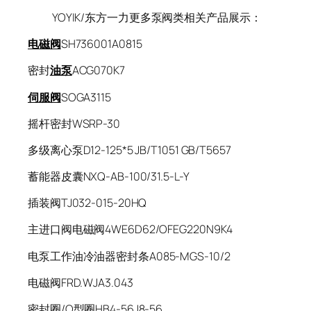
YOYIK/东方一力更多泵阀类相关产品展示：
电磁阀
SH736001A0815
密封
油泵
ACG070K7
伺服阀
SOGA3115
摇杆密封WSRP-30
多级离心泵D12-125*5 JB/T1051 GB/T5657
蓄能器皮囊NXQ-AB-100/31.5-L-Y
插装阀TJ032-015-20HQ
主进口阀电磁阀4WE6D62/OFEG220N9K4
电泵工作油冷油器密封条A085-MGS-10/2
电磁阀FRD.WJA3.043
密封圈/O型圈HB4-56J8-56