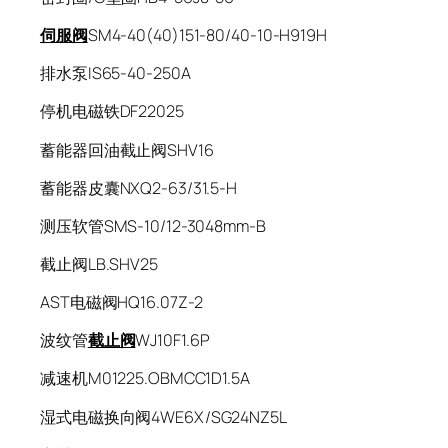
伺服阀
SM4-40(40)151-80/40-10-H919H
排水泵IS65-40-250A
停机电磁铁DF22025
蓄能器回油截止阀SHV16
蓄能器皮囊NXQ2-63/31.5-H
测压软管SMS-10/12-3048mm-B
截止阀LB.SHV25
AST电磁阀HQ16.07Z-2
波纹管
截止阀
WJ10F1.6P
减速机M01225.OBMCC1D1.5A
湿式电磁换向阀4WE6X/SG24NZ5L