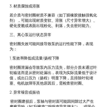
3. 材质腐蚀或溶胀
若介质与密封圈材质不兼容（如丁腈橡胶接触强氧化
剂），可能出现材质变软、溶胀（尺寸异常增大）、
硬化变脆或表面出现粉化、剥落，失去密封能力。
三、离心泵运行状态异常
密封圈失效可能间接导致泵的运行性能下降，表现
为：
1. 泵效率降低或流量/扬程下降
密封圈泄漏会导致泵内压力流失，部分介质未通过叶
轮输送而是从密封处漏出，表现为实际流量低于设计
值，或出口压力（扬程）明显下降，且排除叶轮堵
塞、电机故障等其他原因后，需检查密封圈。
2. 异常噪音或振动
密封圈磨损后，泵轴与密封面可能因间隙过大产生
摩擦异响（如“刮擦声”“嗡嗡声异常增大”），或因介