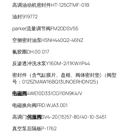
高调油动机密封件HT-125GTMF-01B
油封919772
parker流量调节阀FM2DDSV55
空侧密封油泵HSNH440Q2-46NZ
氟胶圈DH.00.017
反渗透冲洗水泵Y160M-2/11KW/IP44
密封件（含气缸膜片、盘根、阀体密封垫)（阀型
号：0125ZMAW16BQ13UNOERHDN125）
电磁阀
4WE10D33/CG110N9K4/V
电磁换向阀FRD.WJA3.001
高调门
伺服阀
SV4-20(15)57-80/40-10-S451
真空泵后隔板P-1762