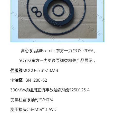
离心泵品牌Brand：东方一力/YOYIK/DFA。
YOYIK/东方一力更多泵阀类相关产品展示：
伺服阀
MOOG-J761-3033B
输
油泵
HSNH280-52
300MW机组用直流事故油泵轴套125LY-23-4
变量柱塞泵油封PVH074
测压接头CSHM14*1.5/WD