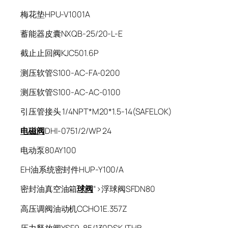
梅花垫HPU-V1001A
蓄能器皮囊NXQB-25/20-L-E
截止止回阀KJC501.6P
测压软管S100-AC-FA-0200
测压软管S100-AC-AC-0100
引压管接头 1/4NPT*M20*1.5-14(SAFELOK)
电磁阀
DHI-0751/2/WP 24
电动泵80AY100
EH油系统密封件HUP-Y100/A
密封油真空油箱
球阀
“>浮球阀SFDN80
高压调阀油动机CCHO1E.357Z
压力释放阀YSF9-85/130DSKJTHB