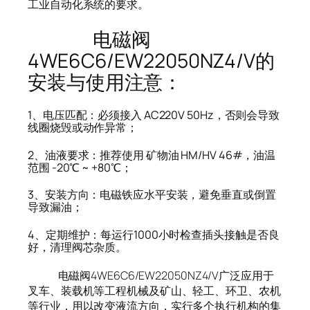
工业自动化系统的要求。
电磁阀
4WE6C6/EW22050NZ4/V的
安装与使用注意：
1、电压匹配：必须接入 AC220V 50Hz，否则会导致
线圈烧毁或动作异常；
2、油液要求：推荐使用 矿物油 HM/HV 46#，油温
范围 -20℃ ~ +80℃；
3、安装方向：电磁铁应水平安装，避免垂直或倒置
导致漏油；
4、定期维护：每运行1000小时检查插头接触是否良
好，清理阀芯杂质。
电磁阀4WE6C6/EW22050NZ4/V广泛应用于
叉车、装载机等工程机械及矿山、轻工、环卫、农机
等行业，用以改变液流方向，实行多个执行机构的集