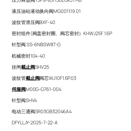
液压油站液动换向阀MG0011.19.01
波纹管泄压阀BXF-40
密封组件(阀盖密封圈、阀芯密封）KHWJ25F 1.6P
针型阀 SS-6NBSW8T-G
机械密封104-40
挂闸
截止阀
SHV25
波纹管
截止阀
阀芯WJ10F1.6P.03
伺服阀
M00G-G761-004
针型阀SHV4
电动三通阀SR03GB32046A4
DFYLLJY-2025-7-22-A