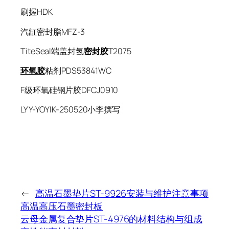
刷握HDK
汽缸密封脂MFZ-3
TiteSeal端盖封氢
密封胶
T2075
环氧胶
粘剂PDS53841WC
F级环氧硅钢片胶DFCJ0910
LYY-YOYIK-250520小李撰写
←
高温石墨垫片ST-9926安装与维护注意事项
高温高压石墨密封板
云母金属复合垫片ST-4976的材料结构与组成