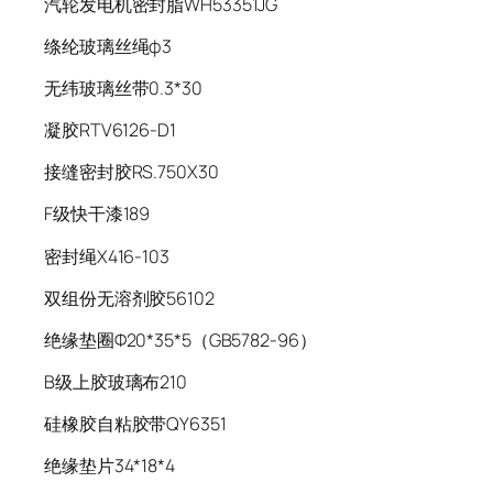
汽轮发电机密封脂WH53351JG
绦纶玻璃丝绳φ3
无纬玻璃丝带0.3*30
凝胶RTV6126-D1
接缝密封胶RS.750X30
F级快干漆189
密封绳X416-103
双组份无溶剂胶56102
绝缘垫圈Φ20*35*5（GB5782-96）
B级上胶玻璃布210
硅橡胶自粘胶带QY6351
绝缘垫片34*18*4