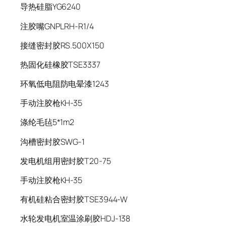
导热硅脂YG6240
注胶嘴GNPLRH-R1/4
接缝密封胶RS.500X150
热固化硅橡胶TSE3337
环氧低电阻防电晕漆1243
手动注胶枪KH-35
涤纶毛毡5*1m2
沟槽密封胶SWG-1
发电机组用密封胶T20-75
手动注胶枪KH-35
有机硅粘合密封胶TSE3944-W
水轮发电机室温涂刷胶HDJ-138