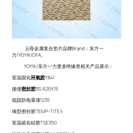
云母金属复合垫片品牌Brand：东方一
力/YOYIK/DFA。
YOYIK/东方一力更多绝缘类相关产品展示：
室温固化
环氧胶
Y841
接缝
密封胶
RS.625X15
低阻防电晕漆1235
绳型密封胶TEMP-TITE II
室温硫化硅胶TSE350