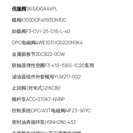
伺服阀
S63JOGA4VPL
蝶阀K100DOF4PB3DN100
卸载阀F3-CV1-25-D16-L-40
OPC电磁阀4WE1031/CG220N9K4
金属膨胀节20C822-0GW
联轴器弹性垫圈F3-V10-1S6S-1C20泵用
滤油器组件外套螺母YLM217-002
止回阀(对夹式)216C80
螺杆泵ACG-070K7-NVBP
控制系统OPC/AST电磁阀MFZ3-90YC
密封油再循环泵HSNH280-43Z