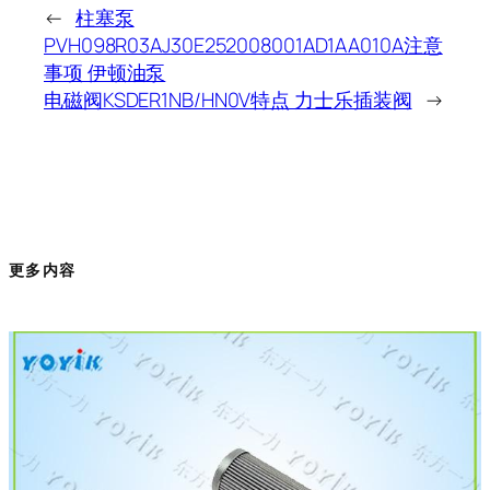
←
柱塞泵
PVH098R03AJ30E252008001AD1AA010A注意
事项 伊顿油泵
电磁阀KSDER1NB/HN0V特点 力士乐插装阀
→
更多内容