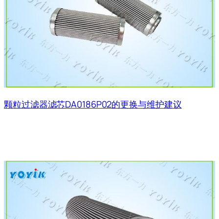
颗粒过滤器滤芯DA0186P02的更换与维护建议