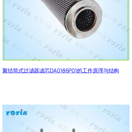
聚结筒式过滤器滤芯DA0186P01的工作原理与结构