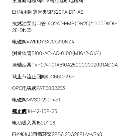
主遮断电磁阀8YV高压遮断电磁阀
EH油用防震管夹SP320PA-DP-AS
抗燃油泵出口管16G2AT-HMP(DN25)*1600DKOL-
28-DN25
电磁阀4WE10Y3X/CG110NZ4
测量软管S100-AC-AC-0100(M16*2-G1/4)
顶轴油泵PVH074R01AB10A250000002001AE10A
截止节流止回阀KJC65C-2.5P
OPC电磁阀PAT.5002253
电磁阀MVSC-220-4E1
截止阀
JH-42-16P-25
电动吸入泵150LY-23
EH油冷却再循环泵2PB6.2DG28P1-V-VS40