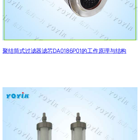
聚结筒式过滤器滤芯DA0186P01的工作原理与结构